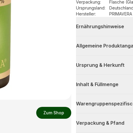
Verpackung
:
Flasche (Gl
Ursprungsland
:
Deutschlan
Hersteller
:
PRIMAVERA 
Ernährungshinweise
Allgemeine Produktanga
Ursprung & Herkunft
Inhalt & Füllmenge
Warengruppenspezifis
Zum Shop
Verpackung & Pfand