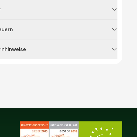
r
teuern
rnhinweise