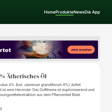
Home
Produkte
News
Die App
 % Ätherisches Öl
solue 4% (bot. Jasminum grandiflorum 4%) duftet
nd ist eine Herznote. Das Duftthema ist euphorisierend und
ösungsmittelextraktion aus dem Pflanzenteil Blüte
l)