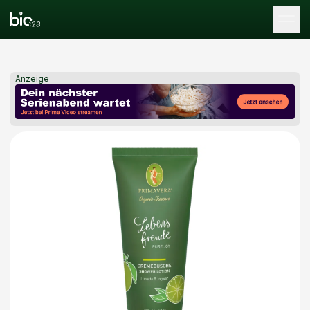
Tog
Anzeige