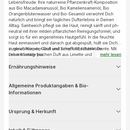
Lebensfreude. Ihre naturreine Pflanzenkraft-Komposition
aus Bio Macadamianussöl, Bio Kameliensamenöl, Bio
Orangenblütenwasser und Bio-Sesamöl verwöhnt Dich
natürlich und bringt ein tägliches Dufterlebnis in Deinen
Alltag. Samtweich pflegt sie die Haut, reinigt sanft und ph-
neutral mit ihrer milden pflanzlichen Reinigungsformel, und
sorgt so für ein angenehmes Hautgefühl. In die feuchte
Haut einmassiert und danach gut abgespült, hüllt sie Dich
in verwöhnenden Duft und schafft Wohlfühlmomente. Mit
zugleich Körper, Geist und Sinne und schenkt Dir
ihrem fruchtig-frischen Duft aus Limette und Bio Ingwer
Lebensfreude pur.
mehr lesen
belebt sie
Ernährungshinweise
Allgemeine Produktangaben & Bio-
Informationen
Ursprung & Herkunft