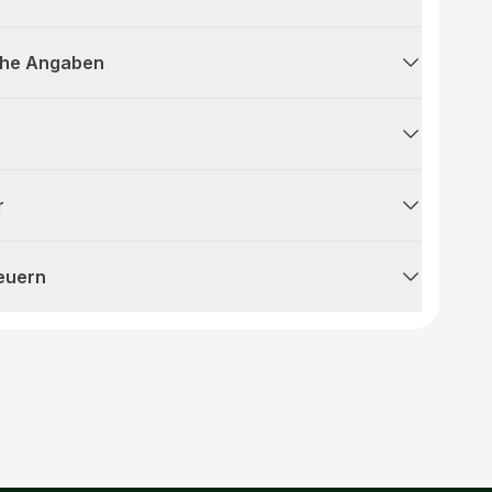
che Angaben
r
teuern