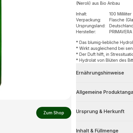
(Neroli) aus Bio Anbau
Inhalt
:
100 Milliliter
Verpackung
:
Flasche (Gl
Ursprungsland
:
Deutschlan
Hersteller
:
PRIMAVERA 
* Das blumig-liebliche Hydrola
* Wirkt ausgleichend bei sen
* Der Duft hilft, in Stressitu
* Hydrolat von Blüten des Bi
Ernährungshinweise
Allgemeine Produktanga
Ursprung & Herkunft
Zum Shop
Inhalt & Füllmenge