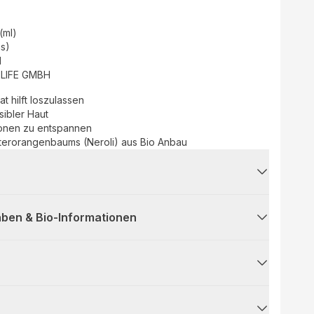
 (ml)
as)
d
LIFE GMBH
t hilft loszulassen
sibler Haut
ationen zu entspannen
tterorangenbaums (Neroli) aus Bio Anbau
ben & Bio-Informationen