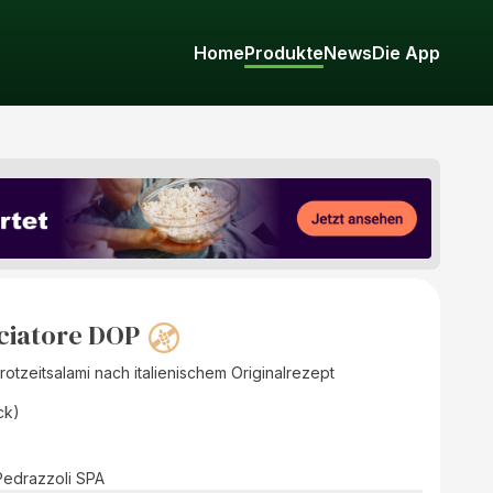
Home
Produkte
News
Die App
ciatore DOP
otzeitsalami nach italienischem Originalrezept
ck)
 Pedrazzoli SPA