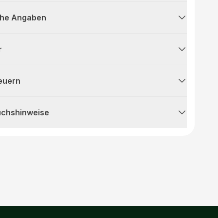
che Angaben
r
teuern
uchshinweise