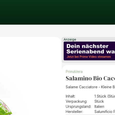
Anzeige
PrimaVera
Salamino Bio Cac
Salame Cacciatore - Kleine Br
Inhalt
:
1 Stück (Stü
Verpackung
:
Stück
Ursprungsland
:
Italien
Hersteller
:
Salumificio