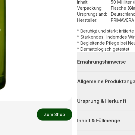
Inhalt
:
50 Milliliter 
Verpackung
:
Flasche (Gl
Ursprungsland
:
Deutschlan
Hersteller
:
PRIMAVERA 
* Beruhigt und stärkt irritier
* Stärkendes, linderndes Wir
* Begleitende Pflege bei Ne
* Dermatologisch getestet
Ernährungshinweise
Allgemeine Produktanga
Ursprung & Herkunft
Zum Shop
Inhalt & Füllmenge