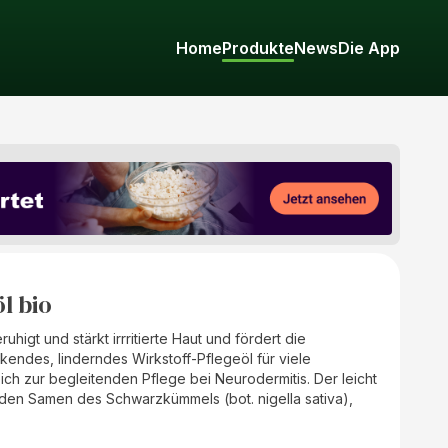
Home
Produkte
News
Die App
l bio
igt und stärkt irrritierte Haut und fördert die
rkendes, linderndes Wirkstoff-Pflegeöl für viele
eich zur begleitenden Pflege bei Neurodermitis. Der leicht
den Samen des Schwarzkümmels (bot. nigella sativa),