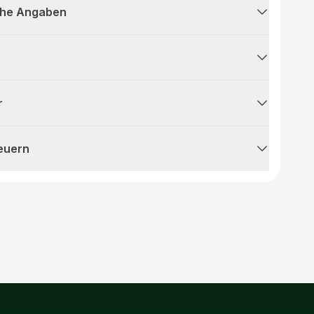
che Angaben
r
teuern