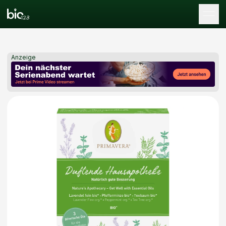
Tog
Anzeige