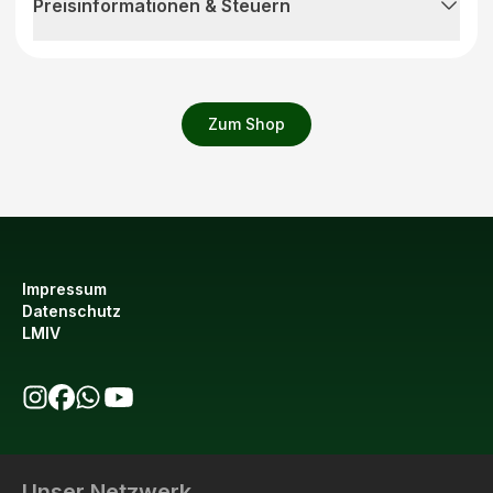
Preisinformationen & Steuern
Zum Shop
Impressum
Datenschutz
LMIV
bio123 auf Instagram
bio123 auf Facebook
bio123 WhatsApp Kanal
bio123 YouTube Kanal
Unser Netzwerk