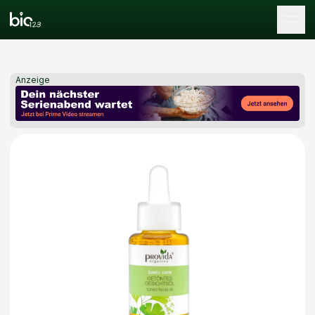
Tog
Anzeige