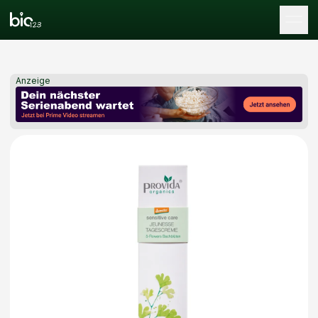
Tog
Anzeige