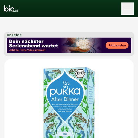
Tog
Anzeige