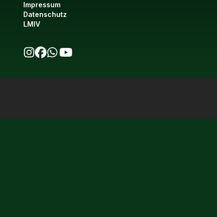
Impressum
Datenschutz
LMIV
bio123 auf Instagram
bio123 auf Facebook
bio123 WhatsApp Kanal
bio123 YouTube Kanal