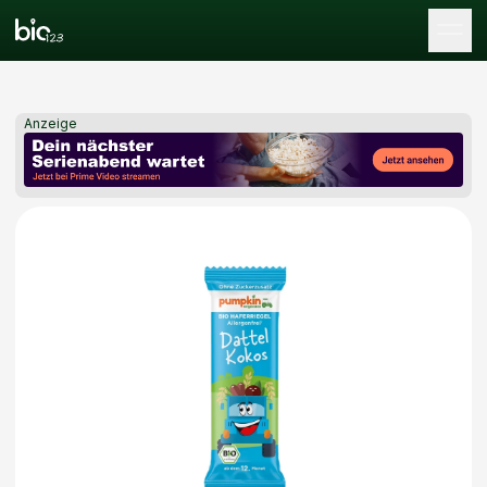
Tog
Anzeige