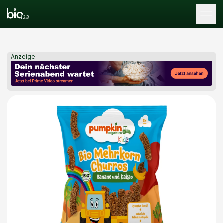
Tog
Anzeige