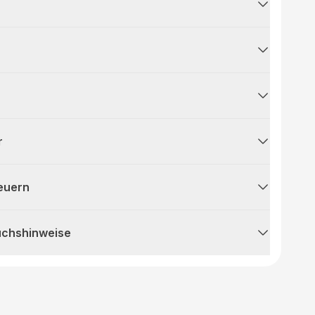
r
teuern
uchshinweise