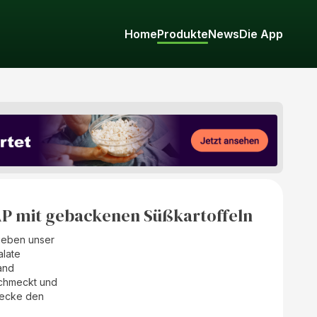
Home
Produkte
News
Die App
mit gebackenen Süßkartoffeln
lieben unser
alate
and
schmeckt und
mecke den