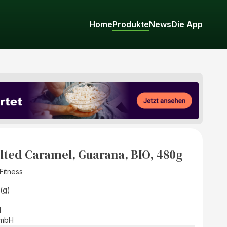
Home
Produkte
News
Die App
lted Caramel, Guarana, BIO, 480g
Fitness
(g)
d
GmbH