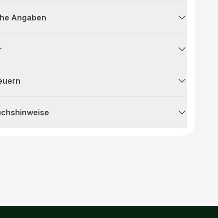
che Angaben
r
teuern
uchshinweise