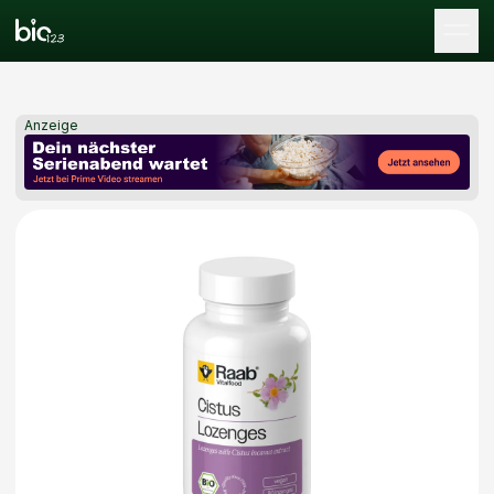
Tog
Anzeige