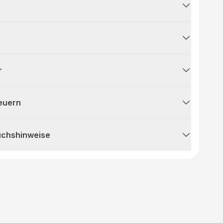
r
teuern
uchshinweise