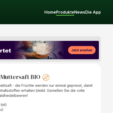
Home
Produkte
News
Die App
Muttersaft BIO
Direktsaft - die Früchte werden nur einmal gepresst, damit
nhaltsstoffen erhalten bleibt. Genießen Sie die volle
Waldheidelbeeren!
 (ml)
as)