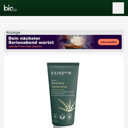
Tog
Anzeige