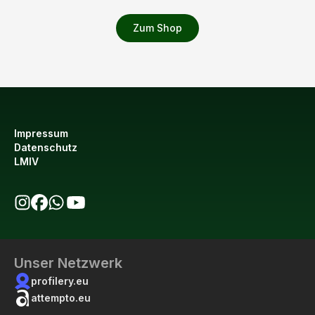
Zum Shop
Impressum
Datenschutz
LMIV
bio123 auf Instagram
bio123 auf Facebook
bio123 WhatsApp Kanal
bio123 YouTube Kanal
Unser Netzwerk
profilery.eu
attempto.eu