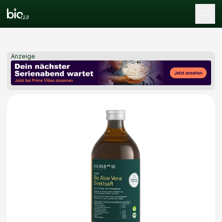
Tog
Anzeige