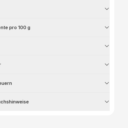
nte pro 100 g
r
teuern
uchshinweise