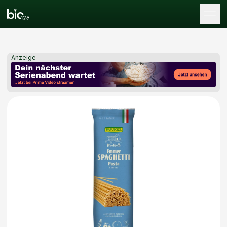
Tog
Anzeige