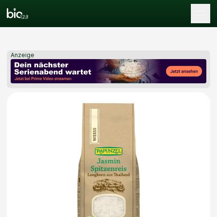
Tog
Anzeige