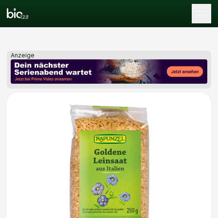
Tog
Anzeige