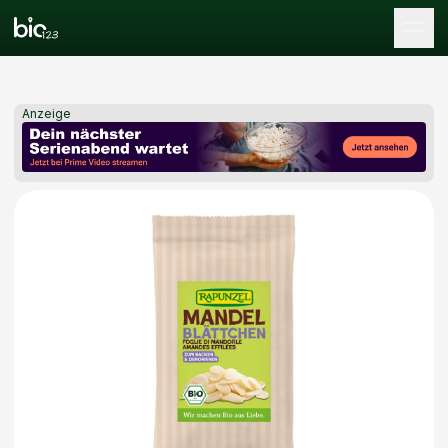
Tog
Anzeige