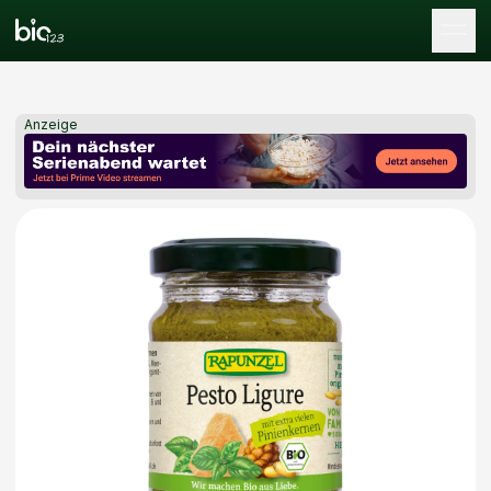
Tog
Anzeige