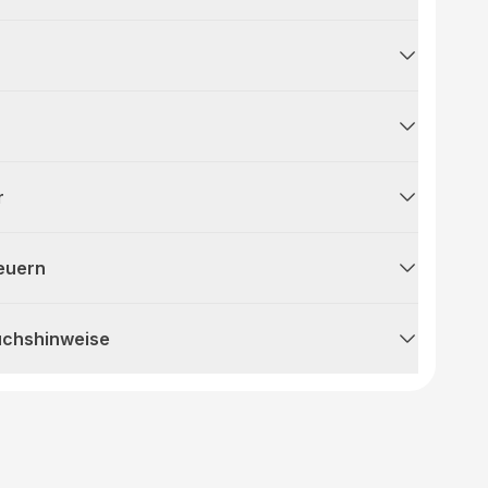
r
teuern
uchshinweise