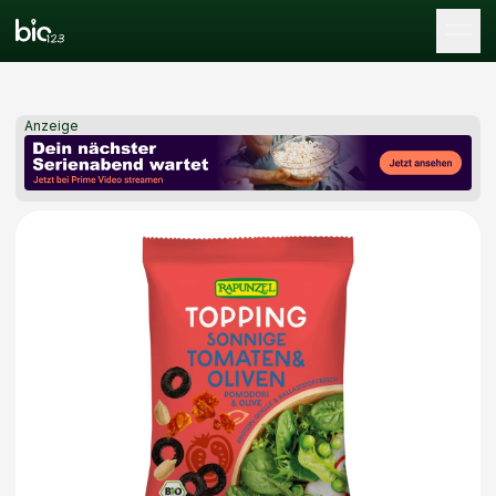
Tog
Anzeige