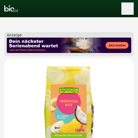
Tog
Anzeige