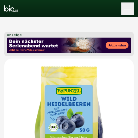
Tog
Anzeige