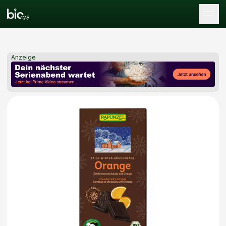
Tog
Anzeige