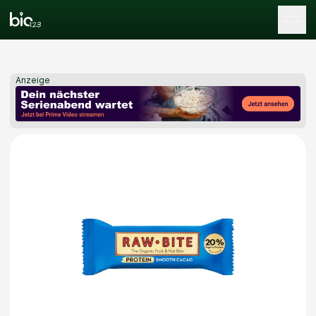
Tog
Anzeige