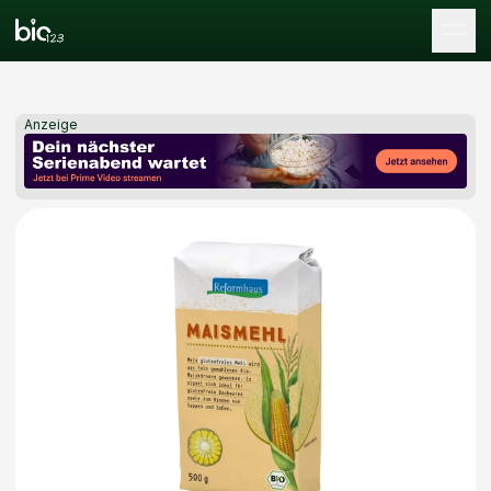
Tog
Anzeige