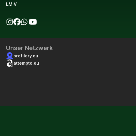
LMIV
bio123 auf Instagram
bio123 auf Facebook
bio123 WhatsApp Kanal
bio123 YouTube Kanal
Unser Netzwerk
profilery.eu
attempto.eu