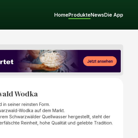
Home
Produkte
News
Die App
wald Wodka
in seiner reinsten Form.
warzwald-Wodka auf dem Markt.
arem Schwarzwälder Quellwasser hergestellt, steht der
älschte Reinheit, hohe Qualität und gelebte Tradition.