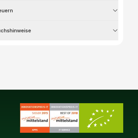
teuern
uchshinweise