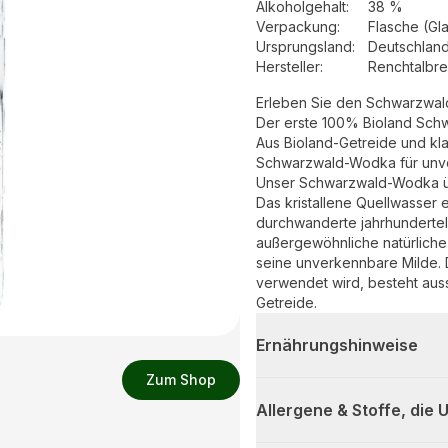
Alkoholgehalt
:
38 %
Verpackung
:
Flasche (Gl
Ursprungsland
:
Deutschlan
Hersteller
:
Renchtalbr
Erleben Sie den Schwarzwald 
Der erste 100% Bioland Sch
Aus Bioland-Getreide und kl
Schwarzwald-Wodka für unverf
Unser Schwarzwald-Wodka übe
Das kristallene Quellwasser 
durchwanderte jahrhundertel
außergewöhnliche natürlich
seine unverkennbare Milde.
verwendet wird, besteht auss
Getreide.
Ernährungshinweise
Zum Shop
Allergene & Stoffe, die