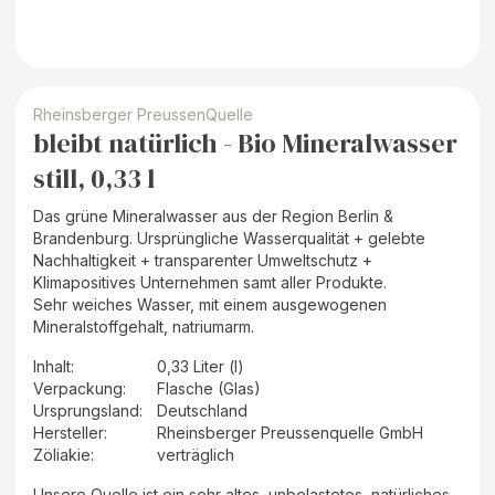
Rheinsberger PreussenQuelle
bleibt natürlich - Bio Mineralwasser
still, 0,33 l
Das grüne Mineralwasser aus der Region Berlin &
Brandenburg. Ursprüngliche Wasserqualität + gelebte
Nachhaltigkeit + transparenter Umweltschutz +
Klimapositives Unternehmen samt aller Produkte.
Sehr weiches Wasser, mit einem ausgewogenen
Mineralstoffgehalt, natriumarm.
Inhalt
:
0,33 Liter (l)
Verpackung
:
Flasche (Glas)
Ursprungsland
:
Deutschland
Hersteller
:
Rheinsberger Preussenquelle GmbH
Zöliakie:
verträglich
Unsere Quelle ist ein sehr altes, unbelastetes, natürliches