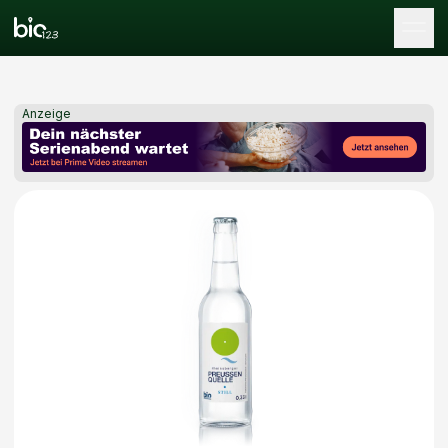
Tog
Anzeige