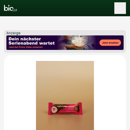
Tog
Anzeige