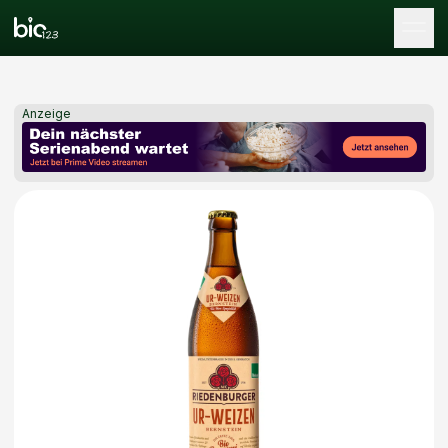
Tog
Anzeige