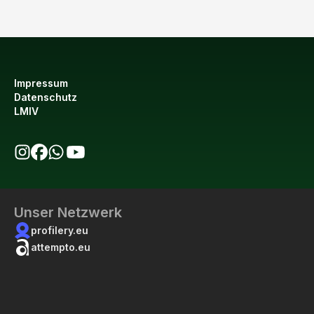
Impressum
Datenschutz
LMIV
bio123 auf Instagram
bio123 auf Facebook
bio123 WhatsApp Kanal
bio123 YouTube Kanal
Unser Netzwerk
profilery.eu
attempto.eu