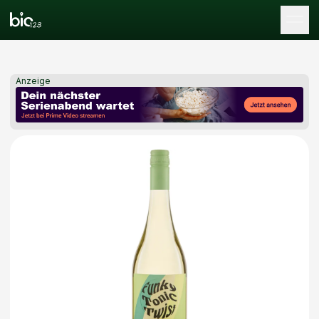
Tog
Anzeige