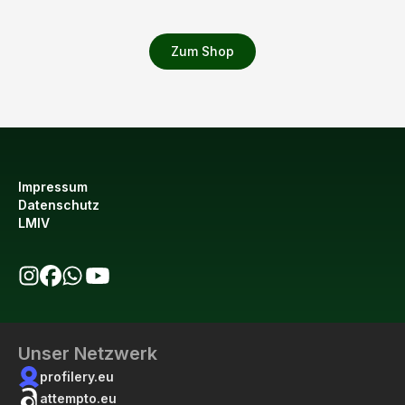
Zum Shop
Impressum
Datenschutz
LMIV
bio123 auf Instagram
bio123 auf Facebook
bio123 WhatsApp Kanal
bio123 YouTube Kanal
Unser Netzwerk
profilery.eu
attempto.eu