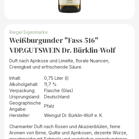
Riegel Eigenmarke
Weißburgunder "Fass 516"
VDP.GUTSWEIN Dr. Bürklin-Wolf
Duft nach Aprikose und Limette, florale Nuancen,
Cremigkeit und erfrischende Säure.
Inhalt
:
0,75 Liter (l)
Alkoholgehalt
:
11,7 %
Verpackung
:
Flasche (Glas)
Ursprungsland
:
Deutschland
Geographische
Pfalz
Angabe
:
Hersteller
:
Weingut Dr. Bürklin-Wolf e. K.
Charmanter Duft nach Rosen und Akazienblüten, feine
Aromen von Birne, Quitte und Aprikosen, dezente Würze,
geschmeidig mit Schmelz und wunderbar eingebundener,