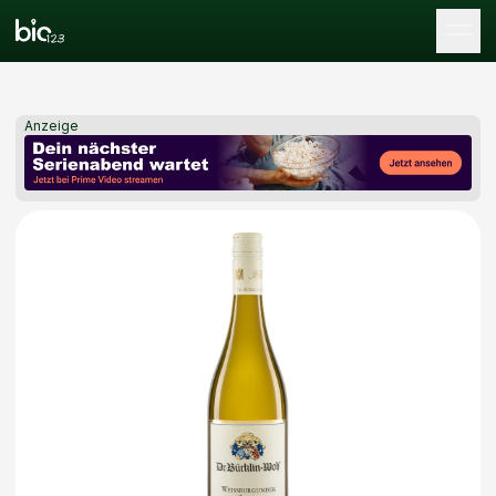
Tog
Anzeige