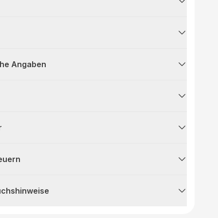
che Angaben
r
teuern
uchshinweise