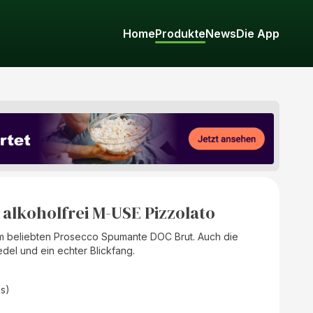
Home
Produkte
News
Die App
alkoholfrei M-USE Pizzolato
m beliebten Prosecco Spumante DOC Brut. Auch die
edel und ein echter Blickfang.
as)