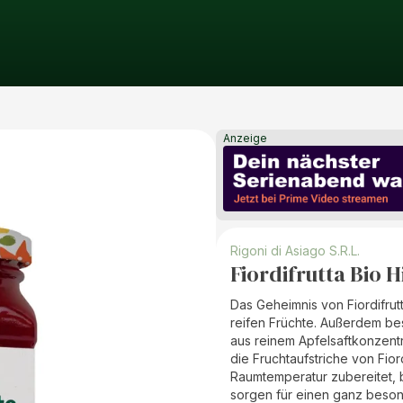
Anzeige
Rigoni di Asiago S.R.L.
Fiordifrutta Bio 
Das Geheimnis von Fiordifrut
reifen Früchte. Außerdem bes
aus reinem Apfelsaftkonzentra
die Fruchtaufstriche von Fio
Raumtemperatur zubereitet, b
sorgen für einen ganz beso