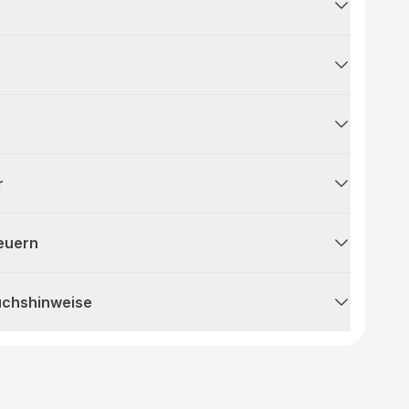
r
teuern
uchshinweise