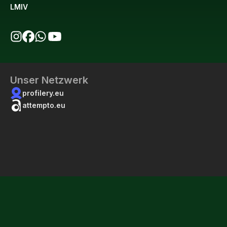
LMIV
bio123 auf Instagram
bio123 auf Facebook
bio123 WhatsApp Kanal
bio123 YouTube Kanal
Unser Netzwerk
profilery.eu
attempto.eu