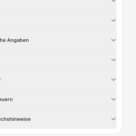
che Angaben
r
teuern
uchshinweise