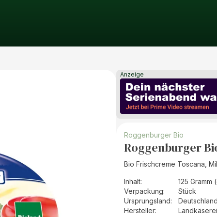
Anzeige
Roggenburger Bio
Roggenburger Bio
Bio Frischcreme Toscana, M
Inhalt
:
125 Gramm (
Verpackung
:
Stück
Ursprungsland
:
Deutschlan
Hersteller
:
Landkäsere