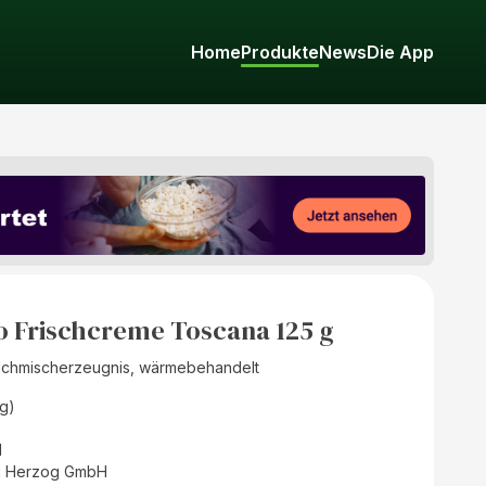
Home
Produkte
News
Die App
 Frischcreme Toscana 125 g
ilchmischerzeugnis, wärmebehandelt
g)
d
i Herzog GmbH