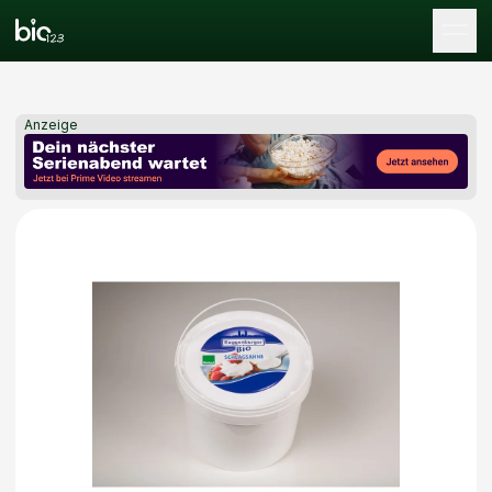
Tog
Anzeige