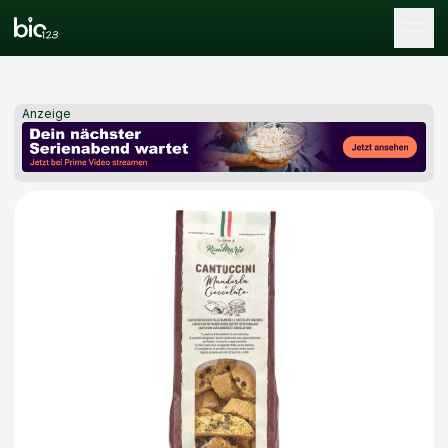
Tog
Anzeige