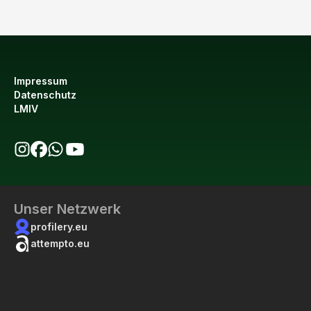
Impressum
Datenschutz
LMIV
bio123 auf Instagram
bio123 auf Facebook
bio123 WhatsApp Kanal
bio123 YouTube Kanal
Unser Netzwerk
profilery.eu
attempto.eu