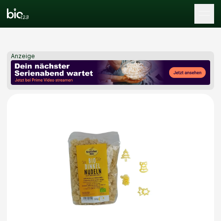
Tog
Anzeige