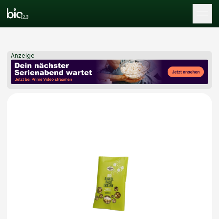
Tog
Anzeige