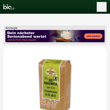
Tog
Anzeige