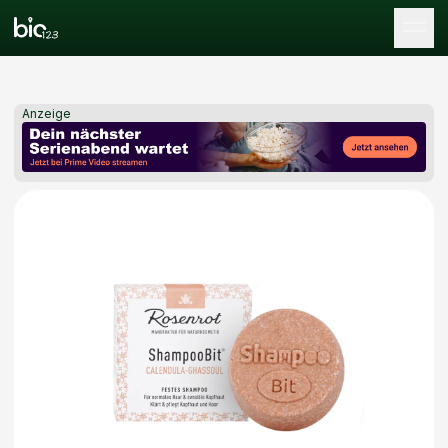
Tog
Anzeige