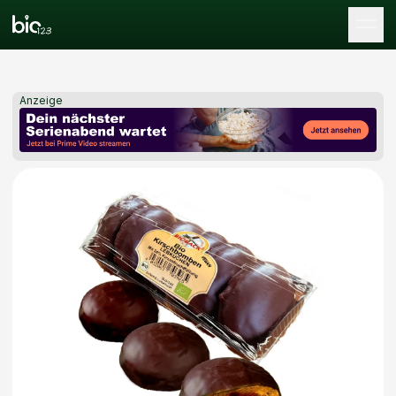
Tog
Anzeige