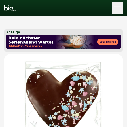
Tog
Anzeige